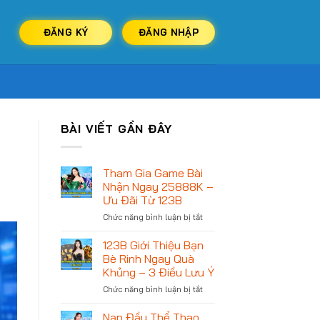
ĐĂNG KÝ
ĐĂNG NHẬP
BÀI VIẾT GẦN ĐÂY
Tham Gia Game Bài
Nhận Ngay 25888K –
Ưu Đãi Từ 123B
ở
Chức năng bình luận bị tắt
Tham
Gia
123B Giới Thiệu Bạn
Game
Bè Rinh Ngay Quà
Bài
Khủng – 3 Điều Lưu Ý
Nhận
ở
Chức năng bình luận bị tắt
Ngay
123B
25888K
Giới
–
Nạp Đầu Thể Thao