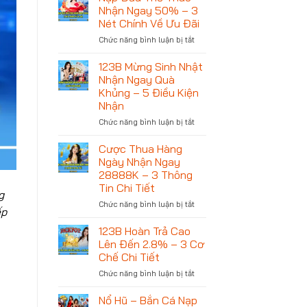
Thiệu
Ưu
Nhận Ngay 50% – 3
Bạn
Đãi
Nét Chính Về Ưu Đãi
Bè
Từ
ở
Chức năng bình luận bị tắt
Rinh
123B
Nạp
Ngay
Đầu
Quà
123B Mừng Sinh Nhật
Thể
Khủng
Nhận Ngay Quà
Thao
–
Khủng – 5 Điều Kiện
Nhận
3
Nhận
Ngay
Điều
50%
Lưu
ở
Chức năng bình luận bị tắt
–
Ý
123B
3
Mừng
Cược Thua Hàng
Nét
Sinh
Ngày Nhận Ngay
Chính
Nhật
28888K – 3 Thông
Về
Nhận
Tin Chi Tiết
Ưu
Ngay
g
Đãi
Quà
ở
Chức năng bình luận bị tắt
ếp
Khủng
Cược
–
Thua
123B Hoàn Trả Cao
5
Hàng
Lên Đến 2.8% – 3 Cơ
Điều
Ngày
Chế Chi Tiết
Kiện
Nhận
Nhận
ở
Chức năng bình luận bị tắt
Ngay
123B
28888K
Hoàn
–
Nổ Hũ – Bắn Cá Nạp